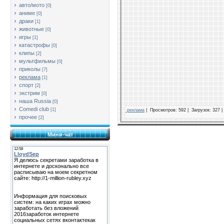
авто/мото
[0]
аниме
[0]
драки
[1]
животные
[0]
игры
[1]
катастрофы
[0]
клипы
[2]
мультфильмы
[0]
приколы
[7]
реклама
[1]
спорт
[2]
экстрим
[0]
наша Russia
[0]
Comedi club
[1]
реклама
|
Просмотров: 592 |
Загрузок: 327 |
прочее
[2]
Мини-чат