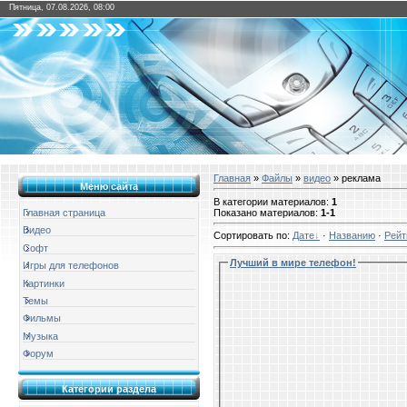
Пятница, 07.08.2026, 08:00
Главная
»
Файлы
»
видео
» реклама
Меню сайта
В категории материалов
:
1
Показано материалов
:
1-1
Главная страница
Видео
Сортировать по
:
Дате
·
Названию
·
Рейт
Софт
Лучший в мире телефон!
Игры для телефонов
Картинки
Темы
Фильмы
Музыка
Форум
Категории раздела