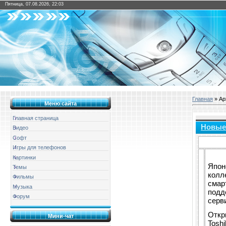
Пятница, 07.08.2026, 22:03
Главная
»
Ар
Меню сайта
Главная страница
Новые
Видео
Софт
Игры для телефонов
Картинки
Япон
Темы
колл
Фильмы
смар
Музыка
подд
Форум
серв
Откр
Мини-чат
Toshi