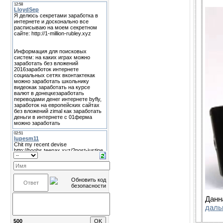
Данн
даль
500