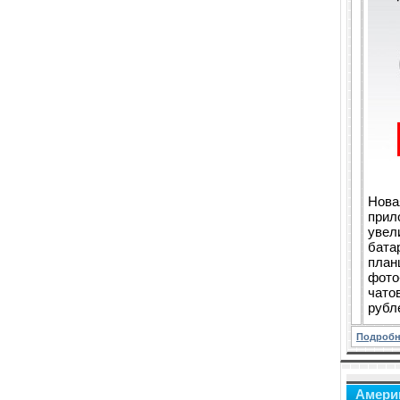
Нова
прил
увел
бата
план
фото
чато
рубл
Подробн
Амери