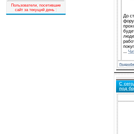
Пользователи, посетившие
сайт за текущий день :
До с
фору
прох
буде
люде
рабо
поку
...
Чи
Подробн
С сего
под бр