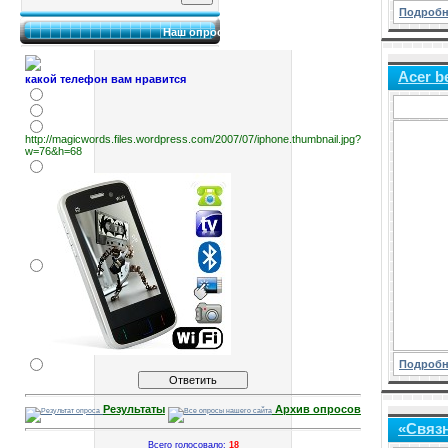
Подробн
Наш опрос
Acer b
какой телефон вам нравится
http://magicwords.files.wordpress.com/2007/07/iphone.thumbnail.jpg?
w=76&h=68
Подробн
Результаты
Архив опросов
«Связн
Всего голосовало:
18