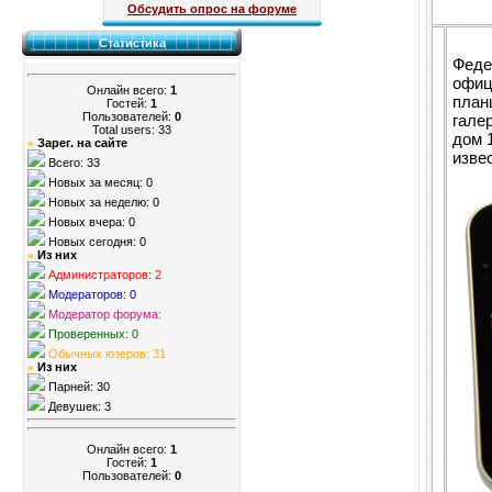
Обсудить опрос на форуме
Статистика
Феде
офиц
Онлайн всего:
1
план
Гостей:
1
Пользователей:
0
гале
Total users: 33
дом 
Зарег. на сайте
»
изве
Всего: 33
Новых за месяц: 0
Новых за неделю: 0
Новых вчера: 0
Новых сегодня: 0
Из них
»
Администраторов: 2
Модераторов: 0
Модератор форума:
Проверенных: 0
Обычных юзеров: 31
Из них
»
Парней: 30
Девушек: 3
Онлайн всего:
1
Гостей:
1
Пользователей:
0