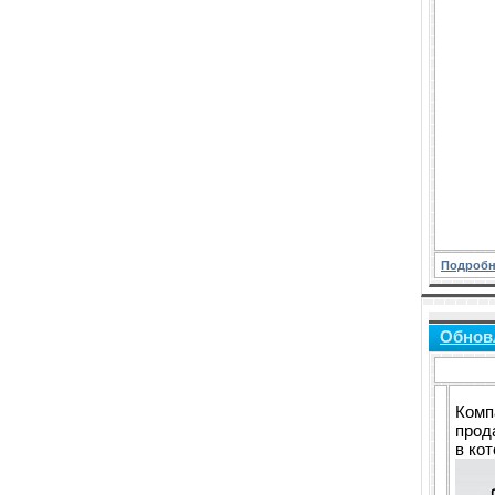
Подробн
Обнов
Комп
прод
в ко