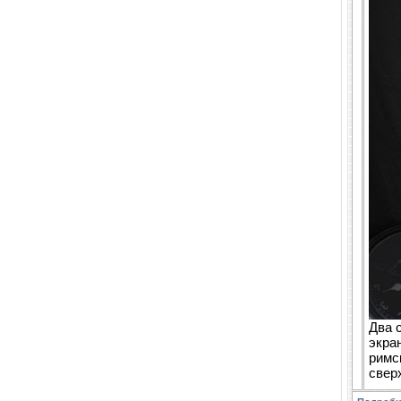
Два 
экра
римс
свер