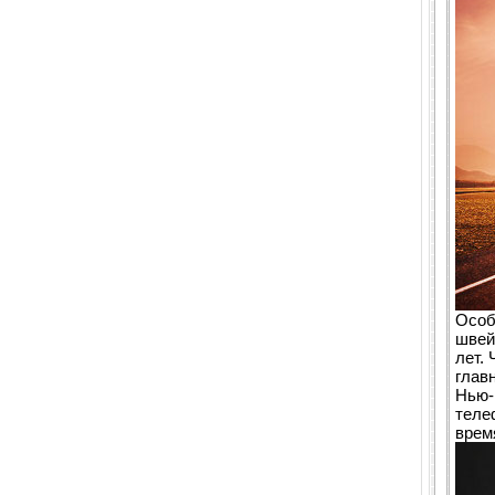
Особ
швей
лет.
глав
Нью-
теле
врем