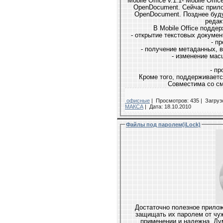
Mobile Office v.1.1- Mobile Office
OpenDocument. Сейчас приложени
OpenDocument. Позднее буду
редак
- п
- п
Кроме того, подд
Cов
офисные
|
Просмотров: 435 |
Загрузо
МАКСА
|
Дата:
18.10.2010
Файлы под паролем(iLock)
Достаточно полезное прило
защищать их паролем от чуж
применении и надежна. Дум