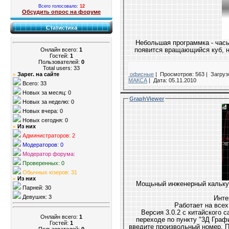
Всего голосовало:
12
Обсудить опрос на форуме
Статистика
Небольшая программка - час
Онлайн всего:
1
появится вращающийся куб, н
Гостей:
1
Пользователей:
0
Total users: 33
Зарег. на сайте
офисные
|
Просмотров: 563 |
Загрузо
»
МАКСА
|
Дата:
05.11.2010
Всего: 33
Новых за месяц: 0
GraphViewer
Новых за неделю: 0
Новых вчера: 0
Новых сегодня: 0
Из них
»
Администраторов: 2
Модераторов: 0
Модератор форума:
Проверенных: 0
Обычных юзеров: 31
Из них
»
Мощьный инженерный калькул
Парней: 30
Девушек: 3
Инте
Версия 3.0.2 с китайского сайта. Есть
Онлайн всего:
1
переходе по пункту "3Д Графика" запрет
Гостей:
1
введите произвольный номер. При после
Пользователей:
0