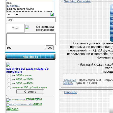
Graphing Calculator
Программа для построения
программное обеспечение 
500
переменной, F (X). 2D функц
использовании интерфейс, п
Наш опрос
функции в
- быст
- уве
как много вы зарабатываете в
- пере
интеренете
от 5000 и выше
от 4000 до 5000
офисные
|
Просмотров: 568 |
Загрузо
МАКСА
|
Дата:
05.11.2010
от 3000 до 4000
меньше 100 рублей в день
Timecube
Результаты
Архив
опросов