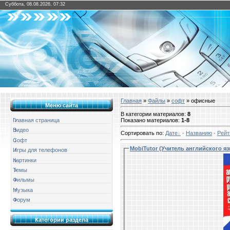
Суббота, 08.08.2026, 07:32
Главная
»
Файлы
»
софт
» офисные
Меню сайта
В категории материалов
:
8
Показано материалов
:
1-8
Главная страница
Видео
Сортировать по
:
Дате
·
Названию
·
Рейт
Софт
MobiTutor (Учитель английского яз
Игры для телефонов
Картинки
Темы
Фильмы
Музыка
Форум
Категории раздела