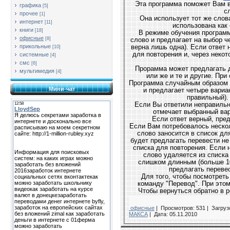
Эта программа поможет Вам в
графика
[5]
с
прочее
[1]
Она использует тот же словарь, что и мидл
интернет
[11]
использована как
книги
[18]
В режиме обучения программа случайным образом выбирает в словаре
офисные
[8]
слово и предлагает на выбор четыре альтернативы его перевода (из которых
прикольные
верна лишь одна). Если ответ неверен, программа помещает слово в список
[10]
для повторения и, через не
системные
[4]
смс
[6]
Прорамма может предлагать для перевода английские или русские слова
мультимедия
[4]
или же и те и 
Программа случайным образом выбирает из словаря слово выбранного языка
Мини-чат
и предлагает четыре варианта его перевода (из которых только один
Если Вы ответили неправильно, программа
Если ответ верный, пре
Если Вам потребовалось несколько попыток для выбора правильного ответа,
слово заносится в список дл
будет предлагать перевести не
списка для повторения. Если н
слово удаляется из списка
слишком длинным (больше 10
предлагать перевес
Для того, чтобы посмотреть все варианты перевода слова, выполните
команду "Перевод". При этом MobiTutor переключится в режим словаря.
Чт
офисные
|
Просмотров: 531 |
Загрузо
МАКСА
|
Дата:
05.11.2010