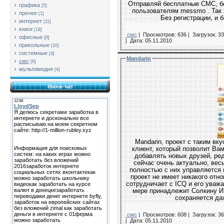
Отправляй бесплатные СМС, бе
графика
[5]
пользователям messmo . Так 
прочее
[1]
Без регистрации, 
интернет
[11]
книги
[18]
смс
|
Просмотров: 636 |
Загрузок: 33
офисные
[8]
|
Дата:
05.11.2010
прикольные
[10]
системные
[4]
Mandarin
смс
[6]
мультимедия
[4]
Мини-чат
Mandarin, проект с таким вк
клиент, который позволит Вам
добавлять новых друзей, ред
сейчас очень актуально, вес
полностью с них управляется 
проект не имеет никакого отн
сотрудничает с ICQ и его уваж
мере принадлежит Солкину И .
сохраняется да
смс
|
Просмотров: 608 |
Загрузок: 36
|
Дата:
05.11.2010