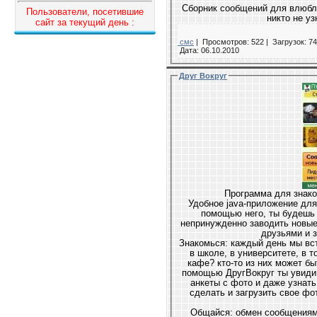
Сборник сообщений для влюбл
Пользователи, посетившие
никто не уз
сайт за текущий день :
смс
|
Просмотров: 522 |
Загрузок: 74
Дата:
06.10.2010
Друг Вокруг
Программа для знако
Удобное java-приложение для знакомств и общения в твоем телефоне. С
помощью него, ты будешь знать, кто сейчас тебя окружает, легко и
непринужденно заводить новые знакомства, быть всегда на связи со своими
д
Знакомься: каждый день мы встречаем много людей 
в школе, в университете, в торговых центрах, в кинотеатр
кафе? кто-то из них может быть нам симпатичен или просто
помощью ДругВокруг ты увидишь, кто сейчас рядом, сможе
анкеты с фото и даже узнать настроение людей, в
сделать и загрузить свое фото прямо с телефона, и
Общайся: обмен сообщениями в ДругВокруг удобный и эмоцио