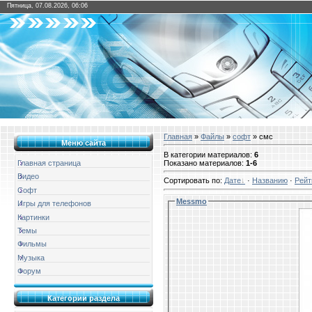
Пятница, 07.08.2026, 06:06
Главная
»
Файлы
»
софт
» смс
Меню сайта
В категории материалов
:
6
Показано материалов
:
1-6
Главная страница
Видео
Сортировать по
:
Дате
·
Названию
·
Рейт
Софт
Messmo
Игры для телефонов
Картинки
Темы
Фильмы
Музыка
Форум
Категории раздела