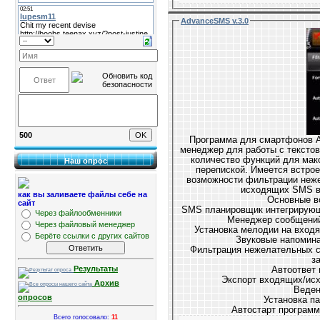
AdvanceSMS v.3.0
500
Программа для смартфонов A
менеджер для работы с тексто
количество функций для ма
Наш опрос
перепиской. Имеется встро
возможности фильтрации нежелате
исходящих SMS в
как вы заливаете файлы себе на
О
сайт
Через файлообменники
Через файловый менеджер
Берёте ссылки с других сайтов
Звуковые напомин
Фильтрация нежелательных сообщений с возможностью восстановления
з
Результаты
Архив
Веден
опросов
Автостарт программ
Всего голосовало:
11