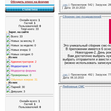
Обсудить опрос на форуме
смс
|
Просмотров: 542 |
Загрузок: 28
|
Дата:
18.10.2010
Статистика
Сборник смс-поздравлений
Онлайн всего:
1
Гостей:
1
Пользователей:
0
Total users: 33
Зарег. на сайте
»
Всего: 33
Новых за месяц: 0
Новых за неделю: 0
Это уникальный сборник смс-п
В приложении имеется 6 основных разделов с шаблонами: Новогодние-1,
Новых вчера: 0
Новогодние-2, День рож
Новых сегодня: 0
Вам достаточно выбрать нужный шаблон в соответствующем разделе,
Из них
»
выбрать отправителя и ввести номер получателя в международном формате
Администраторов: 2
(можно использовать записную книгу телефона), после чего нажать кнопку
Модераторов: 0
Модератор форума:
смс
|
Просмотров: 492 |
Загрузок: 77
Проверенных: 0
Дата:
06.10.2010
Обычных юзеров: 31
Из них
»
Любовные СМС
Парней: 30
Девушек: 3
Онлайн всего:
1
Гостей:
1
Пользователей:
0