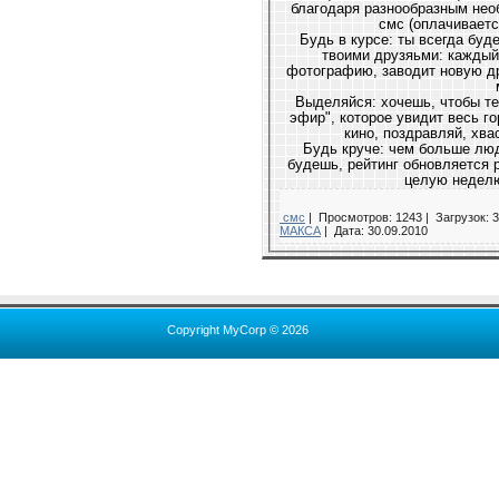
благодаря разнообразным необычным смайликам, а также 
Будь в курсе: ты всегда будешь в курсе 
твоими друзяьми: каждый раз, когда
фотографию, заводит новую дружбу, ты с
Выделяйся: хочешь, чтобы тебя заметили? Напиши сообщение в "
эфир", которое увидит весь город: приглашай в гости, собирай 
Будь круче: чем больше людей ты встре
будешь, рейтинг обновляется раз в час. П
целую неделю
смс
|
Просмотров: 1243 |
Загрузок: 3
МАКСА
|
Дата:
30.09.2010
Copyright MyCorp © 2026