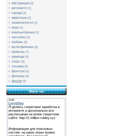
абстракции
[2]
авто/мото
[1]
города
[2]
животные
[2]
знаменитости
[1]
игры
[1]
компьютерные
[1]
логотипы
[3]
любовь
[0]
мультфильмы
[0]
приколы
[7]
природа
[0]
спорт
[0]
техника
[0]
фентези
[0]
фильмы
[0]
другое
[0]
Мини-чат