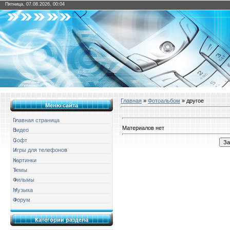
Пятница, 07.08.2026, 00:04
Главная
»
Фотоальбом
» другое
Меню сайта
Главная страница
Материалов нет
Видео
Софт
Игры для телефонов
Картинки
Темы
Фильмы
Музыка
Форум
Категории раздела