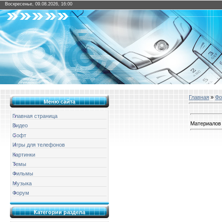
Воскресенье, 09.08.2026, 16:00
Главная
»
Фо
Меню сайта
Главная страница
Материалов
Видео
Софт
Игры для телефонов
Картинки
Темы
Фильмы
Музыка
Форум
Категории раздела