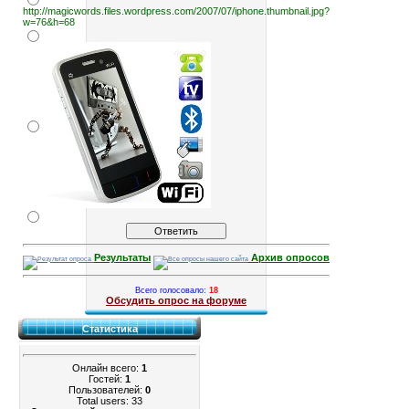
http://magicwords.files.wordpress.com/2007/07/iphone.thumbnail.jpg?
w=76&h=68
Результаты
Архив опросов
Всего голосовало:
18
Обсудить опрос на форуме
Статистика
Онлайн всего:
1
Гостей:
1
Пользователей:
0
Total users: 33