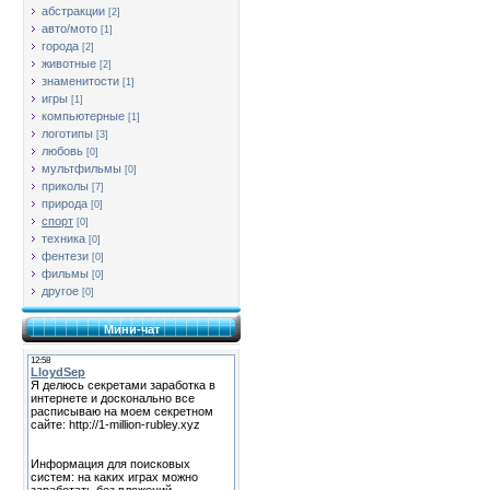
абстракции
[2]
авто/мото
[1]
города
[2]
животные
[2]
знаменитости
[1]
игры
[1]
компьютерные
[1]
логотипы
[3]
любовь
[0]
мультфильмы
[0]
приколы
[7]
природа
[0]
спорт
[0]
техника
[0]
фентези
[0]
фильмы
[0]
другое
[0]
Мини-чат